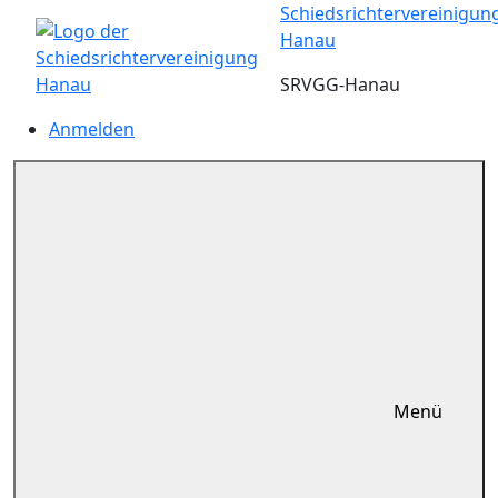
Zum
Schiedsrichtervereinigun
Inhalt
Hanau
springen
SRVGG-Hanau
Anmelden
Menü