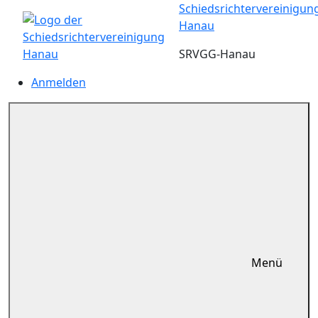
Zum
Schiedsrichtervereinigun
Inhalt
Hanau
springen
SRVGG-Hanau
Anmelden
Menü