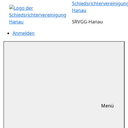
Zum
Schiedsrichtervereinigun
Inhalt
Hanau
springen
SRVGG-Hanau
Anmelden
Menü