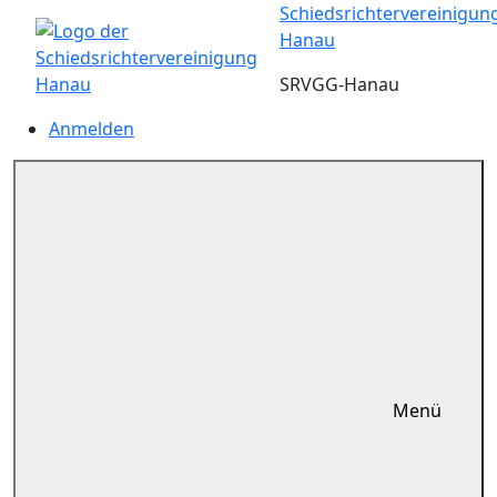
Zum
Schiedsrichtervereinigun
Inhalt
Hanau
springen
SRVGG-Hanau
Anmelden
Menü